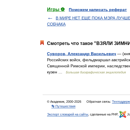
Игры ⚽
Поможем написать реферат
В МИРЕ НЕТ ЕЩЕ ПОКА МЭРА ЛУЧШ
СОБЧАКА
Смотреть что такое "ВЗЯЛИ ЗИМН
Суворов, Александр Васильевич
— (кня
Российских войск, фельдмаршал австрийск
Священной Римской империи, наследствен
кузен …
Большая биографическая энциклопедия
© Академик, 2000-2026
Обратная связь:
Техподдерж
👣 Путешествия
Экспорт словарей на сайты
, сделанные на PHP,
Jo