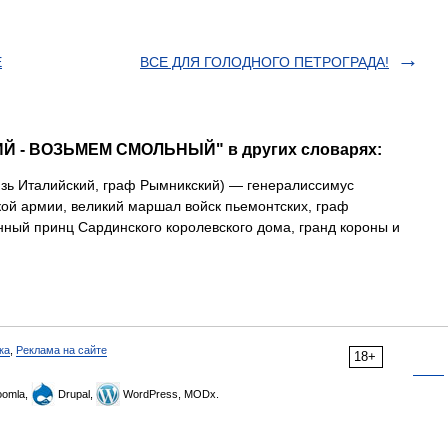
Е
ВСЕ ДЛЯ ГОЛОДНОГО ПЕТРОГРАДА!
ИЙ - ВОЗЬМЕМ СМОЛЬНЫЙ" в других словарях:
зь Италийский, граф Рымникский) — генералиссимус
ой армии, великий маршал войск пьемонтских, граф
ный принц Сардинского королевского дома, гранд короны и
ка
,
Реклама на сайте
18+
omla,
Drupal,
WordPress, MODx.