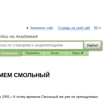
Запомнить сайт
Словарь на свой сайт
RU
едии на Академике
Найти!
Толкования
Переводы
Книги
Игры ⚽
ЬМЕМ СМОЛЬНЫЙ
я
1991
г
.
К
этому
времени
Смольный
им
уже
не
принадлежал
.